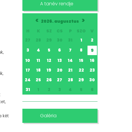
A tanév rendje
<
>
2026. augusztus
H
K
SZ
CS
P
SZO
V
27
28
29
30
31
1
2
3
4
5
6
7
8
9
k,
10
11
12
13
14
15
16
17
18
19
20
21
22
23
k,
24
25
26
27
28
29
30
31
1
2
3
4
5
6
t
et,
Galéria
a két