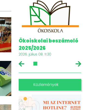
ság
Ökoiskolai beszámoló
Élményekke
2025/2026
napközis 
2026. július 08. 11:30
2026. július 08. 11
Közlemények