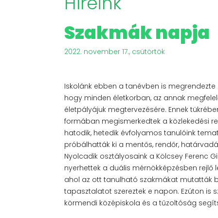
Híreink
Szakmák napja
2022. november 17., csütörtök
Iskolánk ebben a tanévben is megrendezte 
hogy minden életkorban, az annak megfelelő
életpályájuk megtervezésére. Ennek tükrében
formában megismerkedtek a közlekedési ren
hatodik, hetedik évfolyamos tanulóink tema
próbálhatták ki a mentős, rendőr, határvad
Nyolcadik osztályosaink a Kölcsey Ferenc 
nyerhettek a duális mérnökképzésben rejlő
ahol az ott tanulható szakmákat mutatták b
tapasztalatot szereztek e napon. Ezúton is
körmendi középiskola és a tűzoltóság segít