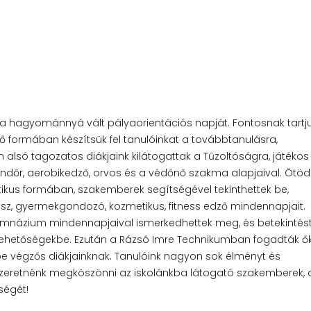
a hagyománnyá vált pályaorientációs napját. Fontosnak tartju
 formában készítsük fel tanulóinkat a továbbtanulásra,
 alsó tagozatos diákjaink kilátogattak a Tűzoltóságra, játékos
dőr, aerobikedző, orvos és a védőnő szakma alapjaival. Ötödi
tikus formában, szakemberek segítségével tekinthettek be,
ász, gyermekgondozó, kozmetikus, fitness edző mindennapjait.
Gimnázium mindennapjaival ismerkedhettek meg, és betekintés
 lehetőségekbe. Ezután a Rázsó Imre Technikumban fogadták ők
e végzős diákjainknak. Tanulóink nagyon sok élményt és
 szeretnénk megköszönni az iskolánkba látogató szakemberek, 
ségét!