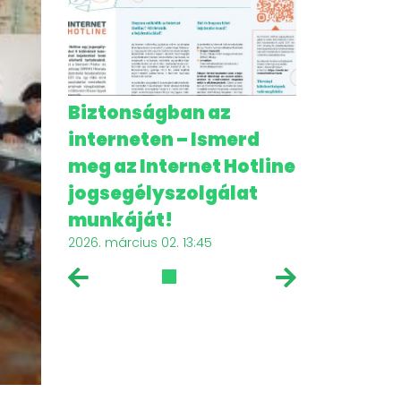
Biztonságban az
Étkezés
2025. május 12. 1
interneten – Ismerd
meg az Internet Hotline
jogsegélyszolgálat
munkáját!
2026. március 02. 13:45