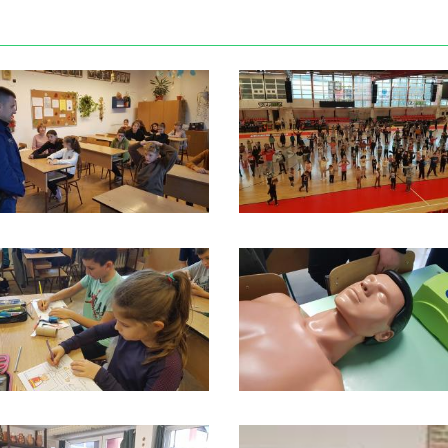
A fenntartható
pedagógiája
2026. május 21. 08:00