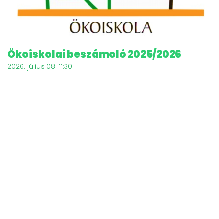
Ökoiskolai beszámoló 2025/2026
É
2026. július 08. 11:30
20