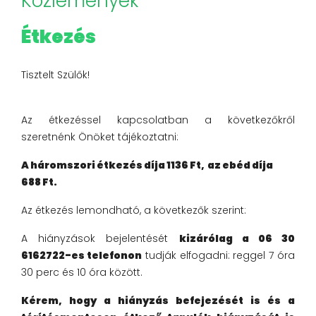
Közlemények
Étkezés
Tisztelt Szülők!
Az étkezéssel kapcsolatban a következőkről
szeretnénk Önöket tájékoztatni:
A háromszori étkezés díja 1136 Ft, az ebéd díja
688 Ft.
Az étkezés lemondható, a következők szerint:
A hiányzások bejelentését
kizárólag a 06 30
6162722-es telefonon
tudják elfogadni: reggel 7 óra
30 perc és 10 óra között.
Kérem, hogy a hiányzás befejezését is és a