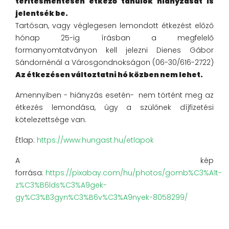
térítésmentesen étkező tanulók hiányzását is
jelentsék be.
Tartósan, vagy véglegesen lemondott étkezést előző
hónap 25-ig írásban a megfelelő
formanyomtatványon kell jelezni Dienes Gábor
Sándornénál a Városgondnokságon (06-30/616-2722)
Az étkezésen változtatni hó közben nem lehet.
Amennyiben - hiányzás esetén- nem történt meg az
étkezés lemondása, úgy a szülőnek díjfizetési
kötelezettsége van.
Étlap:
https://www.hungast.hu/etlapok
A kép
forrása:
https://pixabay.com/hu/photos/gomb%C3%A1t-
z%C3%B6lds%C3%A9gek-
gy%C3%B3gyn%C3%B6v%C3%A9nyek-8058299/