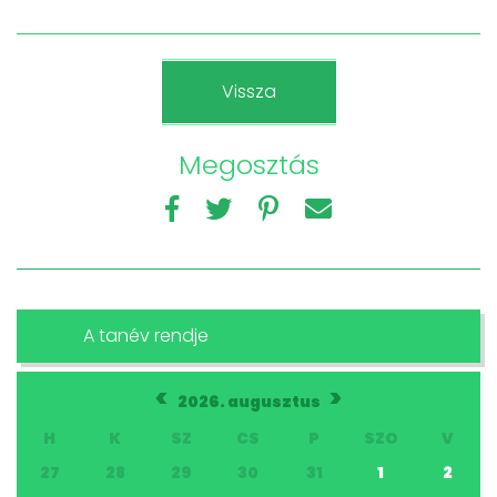
Vissza
Megosztás
A tanév rendje
<
>
2026. augusztus
H
K
SZ
CS
P
SZO
V
27
28
29
30
31
1
2